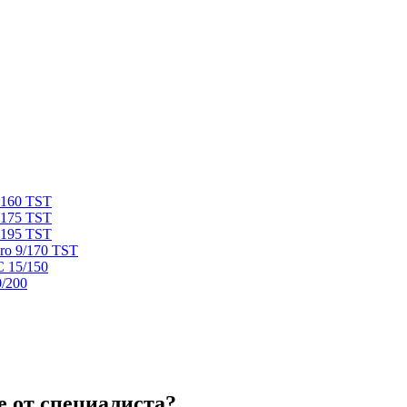
 160 TST
 175 TST
 195 TST
ro 9/170 TST
C 15/150
0/200
 от специалиста?