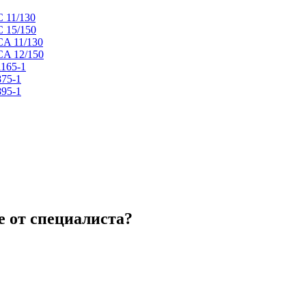
C 11/130
C 15/150
CA 11/130
CA 12/150
1165-1
875-1
895-1
 от специалиста?