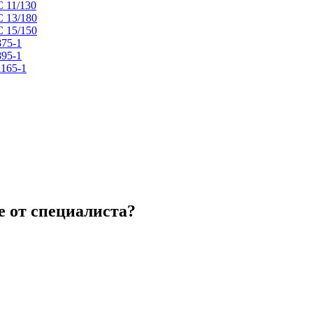
C 11/130
C 13/180
C 15/150
875-1
895-1
1165-1
 от специалиста?